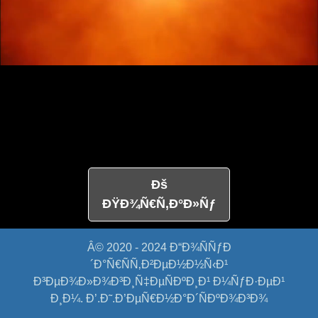
Ðš
ÐŸÐ¾Ñ€Ñ‚Ð°Ð»Ñƒ
Â© 2020 - 2024
Ð“Ð¾ÑÑƒÐ
´Ð°Ñ€ÑÑ‚Ð²ÐµÐ½Ð½Ñ‹Ð¹
Ð³ÐµÐ¾Ð»Ð¾Ð³Ð¸Ñ‡ÐµÑÐºÐ¸Ð¹ Ð¼ÑƒÐ·ÐµÐ¹
Ð¸Ð¼. Ð’.Ð˜.Ð’ÐµÑ€Ð½Ð°Ð´ÑÐºÐ¾Ð³Ð¾