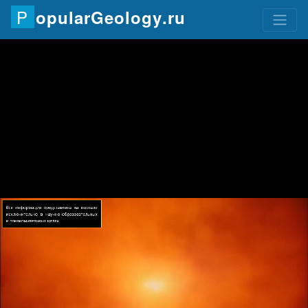
P
o
p
u
l
a
r
G
e
o
l
o
g
y
.
r
u